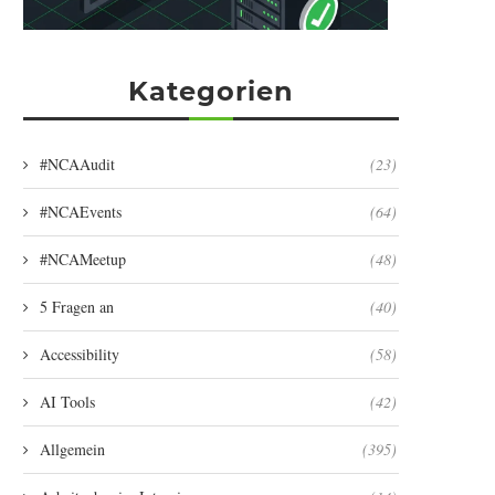
Kategorien
#NCAAudit
(23)
#NCAEvents
(64)
#NCAMeetup
(48)
5 Fragen an
(40)
Accessibility
(58)
AI Tools
(42)
Allgemein
(395)