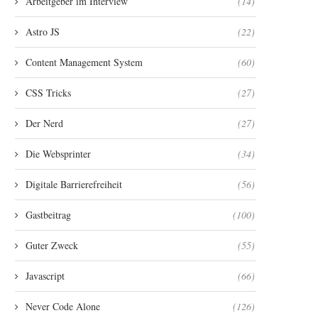
Arbeitgeber im Interview
(14)
Astro JS
(22)
Content Management System
(60)
CSS Tricks
(27)
Der Nerd
(27)
Die Websprinter
(34)
Digitale Barrierefreiheit
(56)
Gastbeitrag
(100)
Guter Zweck
(55)
Javascript
(66)
Never Code Alone
(126)