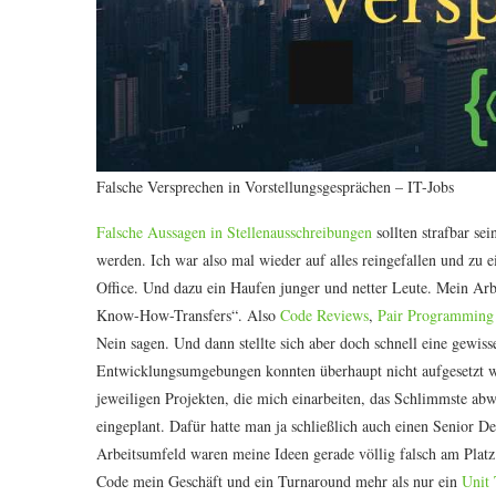
Falsche Versprechen in Vorstellungsgesprächen – IT-Jobs
Falsche Aussagen in Stellenausschreibungen
sollten strafbar sei
werden. Ich war also mal wieder auf alles reingefallen und zu 
Office. Und dazu ein Haufen junger und netter Leute. Mein Ar
Know-How-Transfers“. Also
Code Reviews
,
Pair Programming
Nein sagen. Und dann stellte sich aber doch schnell eine gewiss
Entwicklungsumgebungen konnten überhaupt nicht aufgesetzt w
jeweiligen Projekten, die mich einarbeiten, das Schlimmste ab
eingeplant. Dafür hatte man ja schließlich auch einen Senior De
Arbeitsumfeld waren meine Ideen gerade völlig falsch am Platz
Code mein Geschäft und ein Turnaround mehr als nur ein
Unit 