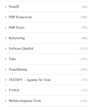
NodeJS
(46)
PHP-Framework
(100)
PHP-Tricks
(85)
Refactoring
(66)
Software-Qualität
(213)
Talks
(107)
Teamführung
(103)
TESTIFY – Agentur für Tests
(72)
TYPO3
(73)
Webdevelopment-Tools
(110)