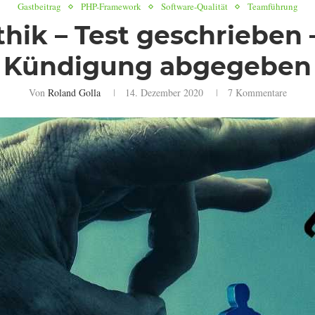
Gastbeitrag
PHP-Framework
Software-Qualität
Teamführung
hik – Test geschrieben 
Kündigung abgegeben
Von
Roland Golla
14. Dezember 2020
7 Kommentare