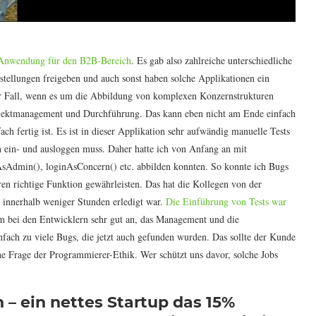
nwendung für den B2B-Bereich
. Es gab also zahlreiche unterschiedliche
stellungen freigeben und auch sonst haben solche Applikationen ein
r Fall, wenn es um die Abbildung von komplexen Konzernstrukturen
rojektmanagement und Durchführung. Das kann eben nicht am Ende einfach
ch fertig ist. Es ist in dieser Applikation sehr aufwändig manuelle Tests
n ein- und ausloggen muss. Daher hatte ich von Anfang an mit
AsAdmin(), loginAsConcern() etc. abbilden konnten. So konnte ich Bugs
ren richtige Funktion gewährleisten. Das hat die Kollegen von der
s innerhalb weniger Stunden erledigt war.
Die Einführung von Tests war
m bei den Entwicklern sehr gut an, das Management und die
nfach zu viele Bugs, die jetzt auch gefunden wurden. Das sollte der Kunde
ine Frage der Programmierer-Ethik. Wer schützt uns davor, solche Jobs
– ein nettes Startup das 15%