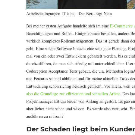
Arbeitsbedingungen IT Jobs – Der Nerd sagt Nein
Bei meiner ersten Aufgabe handelte sich im eine
E-Commerce A
Berechtigungen und Rollen. Einige können bestellen, andere Be
wirklich komplexes Rollenmanagement. Das ist gerade dann de
geht. Eine solche Software braucht eine sehr gute Planung, P
mal von ein oder zwei Entwicklern gebastelt werden, bis es einfa
durchzuführen, da man sich ständig mit unterschiedlichen User
Codeception Acceptance Tests gebaut, die u.a. Methoden login
und Features schnell abbilden und für meine aktuellen Tasks de
Entwicklung schon richtig neidisch gemacht. Vor allem, weil e
also die Grundlage zur effizienten und schnellen Arbeit
. Das ka
Projektmanager hat das leider von Anfang an gestört. Es gab ei
aber lieber nicht sehen und wissen. Es wurde also vertuscht. E
ausführen zu müssen?
Der Schaden liegt beim Kunden 