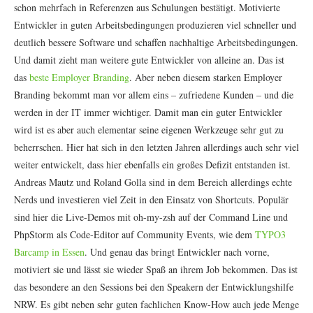
schon mehrfach in Referenzen aus Schulungen bestätigt. Motivierte
Entwickler in guten Arbeitsbedingungen produzieren viel schneller und
deutlich bessere Software und schaffen nachhaltige Arbeitsbedingungen.
Und damit zieht man weitere gute Entwickler von alleine an. Das ist
das
beste Employer Branding
. Aber neben diesem starken Employer
Branding bekommt man vor allem eins – zufriedene Kunden – und die
werden in der IT immer wichtiger. Damit man ein guter Entwickler
wird ist es aber auch elementar seine eigenen Werkzeuge sehr gut zu
beherrschen. Hier hat sich in den letzten Jahren allerdings auch sehr viel
weiter entwickelt, dass hier ebenfalls ein großes Defizit entstanden ist.
Andreas Mautz und Roland Golla sind in dem Bereich allerdings echte
Nerds und investieren viel Zeit in den Einsatz von Shortcuts. Populär
sind hier die Live-Demos mit oh-my-zsh auf der Command Line und
PhpStorm als Code-Editor auf Community Events, wie dem
TYPO3
Barcamp in Essen
. Und genau das bringt Entwickler nach vorne,
motiviert sie und lässt sie wieder Spaß an ihrem Job bekommen. Das ist
das besondere an den Sessions bei den Speakern der Entwicklungshilfe
NRW. Es gibt neben sehr guten fachlichen Know-How auch jede Menge