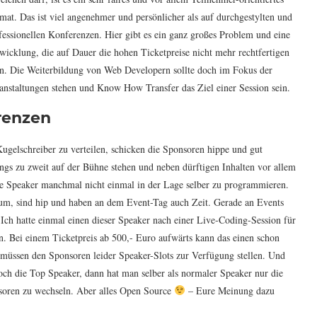
mat. Das ist viel angenehmer und persönlicher als auf durchgestylten und
fessionellen Konferenzen. Hier gibt es ein ganz großes Problem und eine
wicklung, die auf Dauer die hohen Ticketpreise nicht mehr rechtfertigen
n. Die Weiterbildung von Web Developern sollte doch im Fokus der
anstaltungen stehen und Know How Transfer das Ziel einer Session sein.
renzen
 Kugelschreiber zu verteilen, schicken die Sponsoren hippe und gut
ngs zu zweit auf der Bühne stehen und neben dürftigen Inhalten vor allem
se Speaker manchmal nicht einmal in der Lage selber zu programmieren.
um, sind hip und haben an dem Event-Tag auch Zeit. Gerade an Events
ch hatte einmal einen dieser Speaker nach einer Live-Coding-Session für
n. Bei einem Ticketpreis ab 500,- Euro aufwärts kann das einen schon
r müssen den Sponsoren leider Speaker-Slots zur Verfügung stellen. Und
ch die Top Speaker, dann hat man selber als normaler Speaker nur die
soren zu wechseln. Aber alles Open Source
– Eure Meinung dazu