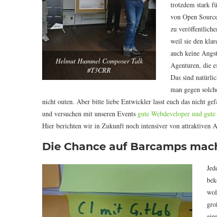
trotzdem stark f
von Open Source.
zu veröffentlich
weil sie den kla
auch keine Angst
Helmut Hummel Composer Talk
Agenturen, die e
#T3CRR
Das sind natürli
man gegen solche
nicht outen. Aber bitte liebe Entwickler lasst euch das nicht ge
und versuchen mit unseren Events
gute Webdeveloper und gute
Hier berichten wir in Zukunft noch intensiver von attraktiven 
Die Chance auf Barcamps mach
Jed
bek
wol
gro
ein