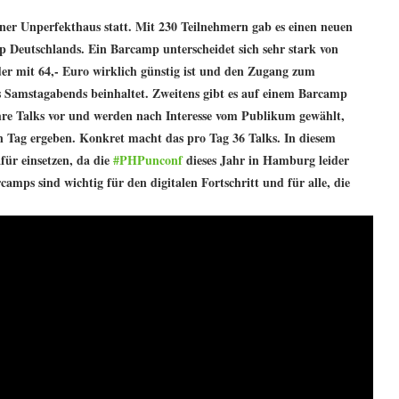
ner Unperfekthaus statt. Mit 230 Teilnehmern gab es einen neuen
 Deutschlands. Ein Barcamp unterscheidet sich sehr stark von
, der mit 64,- Euro wirklich günstig ist und den Zugang zum
s Samstagabends beinhaltet. Zweitens gibt es auf einem Barcamp
 ihre Talks vor und werden nach Interesse vom Publikum gewählt,
Tag ergeben. Konkret macht das pro Tag 36 Talks. In diesem
für einsetzen, da die
#PHPunconf
dieses Jahr in Hamburg leider
camps sind wichtig für den digitalen Fortschritt und für alle, die