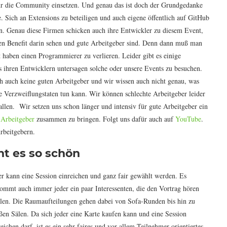
ür die Community einsetzen. Und genau das ist doch der Grundgedanke
 Sich an Extensions zu beteiligen und auch eigene öffentlich auf GitHub
en. Genau diese Firmen schicken auch ihre Entwickler zu diesem Event,
ren Benefit darin sehen und gute Arbeitgeber sind. Denn dann muß man
 haben einen Programmierer zu verlieren. Leider gibt es einige
s ihren Entwicklern untersagen solche oder unsere Events zu besuchen.
ch auch keine guten Arbeitgeber und wir wissen auch nicht genau, was
 Verzweiflungstaten tun kann. Wir können schlechte Arbeitgeber leider
fallen. Wir setzen uns schon länger und intensiv für gute Arbeitgeber ein
 Arbeitgeber
zusammen zu bringen. Folgt uns dafür auch auf
YouTube
.
Arbeitgebern.
t es so schön
er kann eine Session einreichen und ganz fair gewählt werden. Es
ommt auch immer jeder ein paar Interessenten, die den Vortrag hören
len. Die Raumaufteilungen gehen dabei von Sofa-Runden bis hin zu
ßen Sälen. Da sich jeder eine Karte kaufen kann und eine Session
reichen darf, ist es ein sehr faires und vor allem Teilnehmer-orientiertes