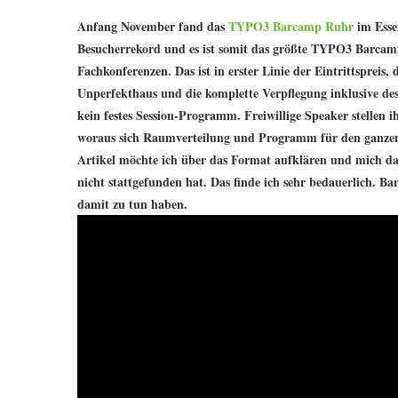
Anfang November fand das
TYPO3 Barcamp Ruhr
im Esse
Besucherrekord und es ist somit das größte TYPO3 Barcamp
Fachkonferenzen. Das ist in erster Linie der Eintrittspreis
Unperfekthaus und die komplette Verpflegung inklusive de
kein festes Session-Programm. Freiwillige Speaker stellen
woraus sich Raumverteilung und Programm für den ganzen 
Artikel möchte ich über das Format aufklären und mich da
nicht stattgefunden hat. Das finde ich sehr bedauerlich. Bar
damit zu tun haben.