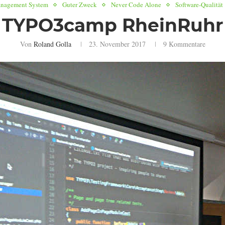
nagement System
Guter Zweck
Never Code Alone
Software-Qualität
TYPO3camp RheinRuhr
Von
Roland Golla
23. November 2017
9 Kommentare