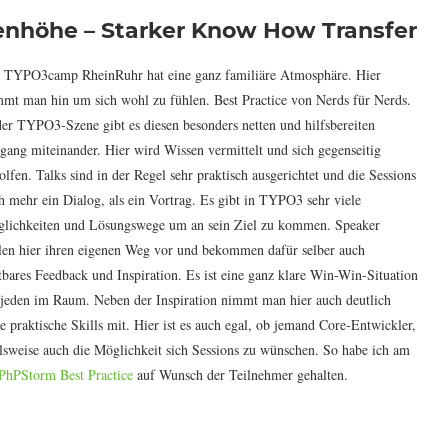
enhöhe – Starker Know How Transfer
 TYPO3camp RheinRuhr hat eine ganz familiäre Atmosphäre. Hier
mt man hin um sich wohl zu fühlen. Best Practice von Nerds für Nerds.
der TYPO3-Szene gibt es diesen besonders netten und hilfsbereiten
ang miteinander. Hier wird Wissen vermittelt und sich gegenseitig
olfen. Talks sind in der Regel sehr praktisch ausgerichtet und die Sessions
h mehr ein Dialog, als ein Vortrag. Es gibt in TYPO3 sehr viele
lichkeiten und Lösungswege um an sein Ziel zu kommen. Speaker
llen hier ihren eigenen Weg vor und bekommen dafür selber auch
tbares Feedback und Inspiration. Es ist eine ganz klare Win-Win-Situation
 jeden im Raum. Neben der Inspiration nimmt man hier auch deutlich
le praktische Skills mit. Hier ist es auch egal, ob jemand Core-Entwickler,
lsweise auch die Möglichkeit sich Sessions zu wünschen. So habe ich am
PhPStorm Best Practice
auf Wunsch der Teilnehmer gehalten.