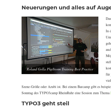
Neuerungen und alles auf Aug
Das
kom
In 
Umg
geh
auc
Mög
ste
kos
Roland Golla PhpStorm Training Best Practice
für
vie
Szene-Größe oder Azubi ist. Bei einem Barcamp gibt es beispie
Sonntag des TYPO3camp RheinRuhr eine Session zum Thema
TYPO3 geht steil