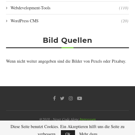
Webdevelopment-Tools
(110)
WordPress CMS
(20)
Bild Quellen
Wenn nicht weiter angegeben sind die Bilder von
Pexels
oder
Pixabay
.
@2018 - Never Code Alone
Impressum
Diese Seite benutzt Cookies. Ein Akzeptieren hilft uns die Seite zu
NACH OBEN
verbessern.
Ok
Mehr dazu