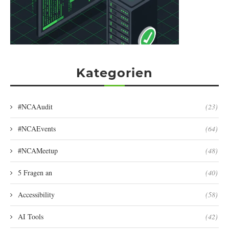
Kategorien
#NCAAudit
(23)
#NCAEvents
(64)
#NCAMeetup
(48)
5 Fragen an
(40)
Accessibility
(58)
AI Tools
(42)