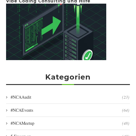
Vibe Coding Consulting und Hilfe
Kategorien
#NCAAudit
(23)
#NCAEvents
(64)
#NCAMeetup
(48)