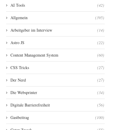
AI Tools
(42)
Allgemein
(395)
Arbeitgeber im Interview
(14)
Astro JS
(22)
Content Management System
(60)
CSS Tricks
(27)
Der Nerd
(27)
Die Websprinter
(34)
Digitale Barrierefreiheit
(56)
Gastbeitrag
(100)
Guter Zweck
(55)