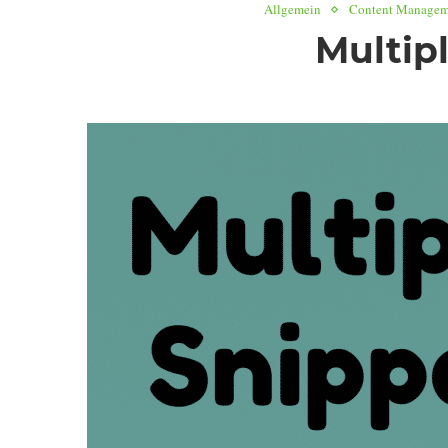
Allgemein
Content Managem
Multip