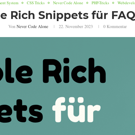
ent System
CSS Tricks
Never Code Alone
PHP-Tricks
Webdevelo
le Rich Snippets für FAQ
Von
Never Code Alone
22. November 2023
0 Kommentar