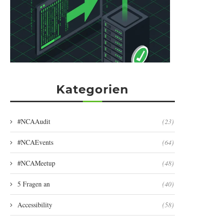
Kategorien
#NCAAudit
(23)
#NCAEvents
(64)
#NCAMeetup
(48)
5 Fragen an
(40)
Accessibility
(58)