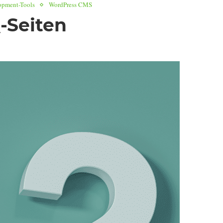
pment-Tools
WordPress CMS
-Seiten