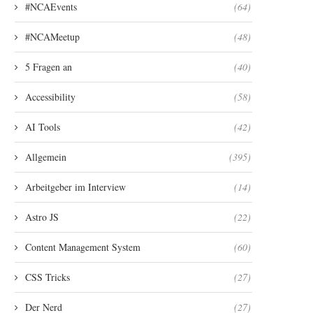
#NCAEvents
(64)
#NCAMeetup
(48)
5 Fragen an
(40)
Accessibility
(58)
AI Tools
(42)
Allgemein
(395)
Arbeitgeber im Interview
(14)
Astro JS
(22)
Content Management System
(60)
CSS Tricks
(27)
Der Nerd
(27)