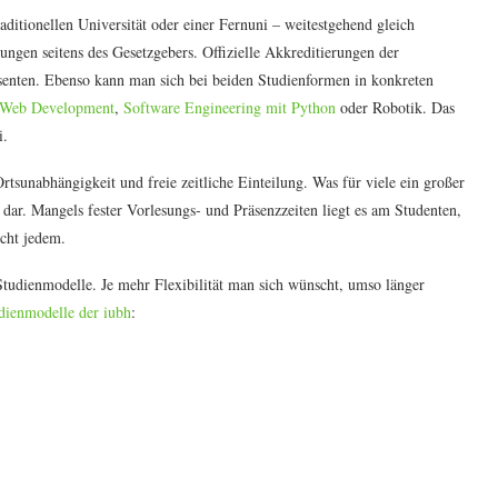
raditionellen Universität oder einer Fernuni – weitestgehend gleich
rungen seitens des Gesetzgebers. Offizielle Akkreditierungen der
ssenten. Ebenso kann man sich bei beiden Studienformen in konkreten
n Web Development
,
Software Engineering mit Python
oder Robotik. Das
i.
sunabhängigkeit und freie zeitliche Einteilung. Was für viele ein großer
it dar. Mangels fester Vorlesungs- und Präsenzzeiten liegt es am Studenten,
icht jedem.
 Studienmodelle. Je mehr Flexibilität man sich wünscht, umso länger
dienmodelle der iubh
: