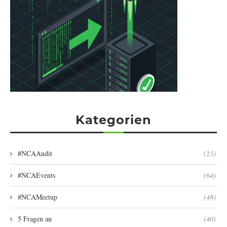
Kategorien
#NCAAudit
(23)
#NCAEvents
(64)
#NCAMeetup
(48)
5 Fragen an
(40)