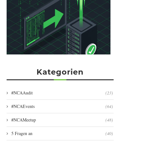
Kategorien
#NCAAudit
(23)
#NCAEvents
(64)
#NCAMeetup
(48)
5 Fragen an
(40)