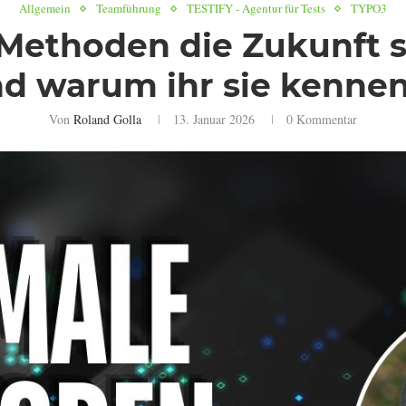
Allgemein
Teamführung
TESTIFY - Agentur für Tests
TYPO3
ethoden die Zukunft s
nd warum ihr sie kennen 
Von
Roland Golla
13. Januar 2026
0 Kommentar