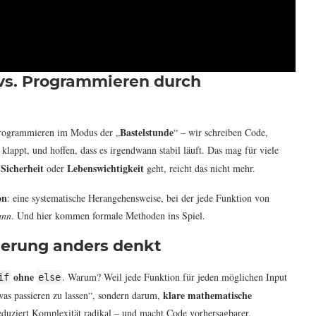
vs. Programmieren durch
Bastelstunde
 programmieren im Modus der „
“ – wir schreiben Code,
klappt, und hoffen, dass es irgendwann stabil läuft. Das mag für viele
Sicherheit
Lebenswichtigkeit
,
oder
geht, reicht das nicht mehr.
on
: eine systematische Herangehensweise, bei der jede Funktion von
ann
. Und hier kommen formale Methoden ins Spiel.
erung anders denkt
ohne
. Warum? Weil jede Funktion für jeden möglichen Input
if
else
klare mathematische
twas passieren zu lassen“, sondern darum,
eduziert Komplexität radikal – und macht Code vorhersagbarer.