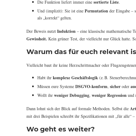
sortierte Liste
Die Funktion liefert immer eine
.
Permutation
Und (implizit): Sie ist eine
der Eingabe – s
als „korrekt“ gelten.
Induktion
Der Beweis nutzt
– eine klassische mathematische T
Gewissheit.
Kein grüner Test, der vielleicht nur Glück hatte. 
Warum das für euch relevant i
Vielleicht baut ihr keine Herzschrittmacher oder Flugzeugsteue
komplexe Geschäftslogik
Habt ihr
(z. B. Steuerberechn
DSGVO-konform
sicher
au
Müssen eure Systeme
,
oder
weniger Debugging
weniger Regression
Wollt ihr
,
und
Art
Dann lohnt sich der Blick auf formale Methoden. Selbst die
mit drei Beispielen schreibt ihr Spezifikationen mit „für alle“ 
Wo geht es weiter?