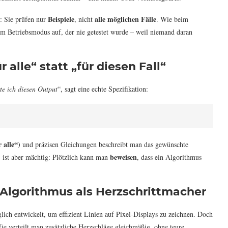
Beispiele
alle möglichen Fälle
d: Sie prüfen nur
, nicht
. Wie beim
em Betriebsmodus auf, der nie getestet wurde – weil niemand daran
r alle“ statt „für diesen Fall“
te ich diesen Output
“, sagt eine echte Spezifikation:
 alle“)
und präzisen Gleichungen beschreibt man das gewünschte
beweisen
, ist aber mächtig: Plötzlich kann man
, dass ein Algorithmus
-Algorithmus als Herzschrittmacher
lich entwickelt, um effizient Linien auf Pixel-Displays zu zeichnen. Doch
ie verteilt man zusätzliche Herzschläge gleichmäßig, ohne teure