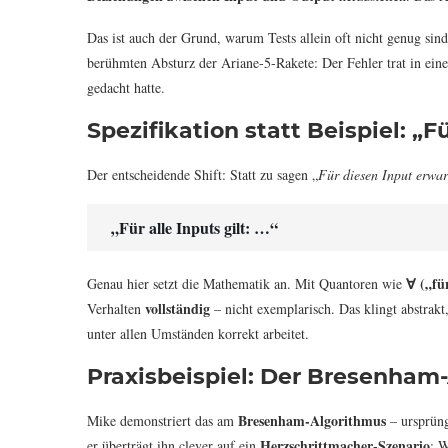
Das ist auch der Grund, warum Tests allein oft nicht genug sin
berühmten Absturz der Ariane-5-Rakete: Der Fehler trat in ein
gedacht hatte.
Spezifikation statt Beispiel: „Fü
Der entscheidende Shift: Statt zu sagen „
Für diesen Input erwar
„Für alle Inputs gilt: …“
∀ („für
Genau hier setzt die Mathematik an. Mit Quantoren wie
vollständig
Verhalten
– nicht exemplarisch. Das klingt abstrakt
unter allen Umständen korrekt arbeitet.
Praxisbeispiel: Der Bresenham
Bresenham-Algorithmus
Mike demonstriert das am
– ursprüng
Herzschrittmacher-Szenario
er überträgt ihn clever auf ein
: W