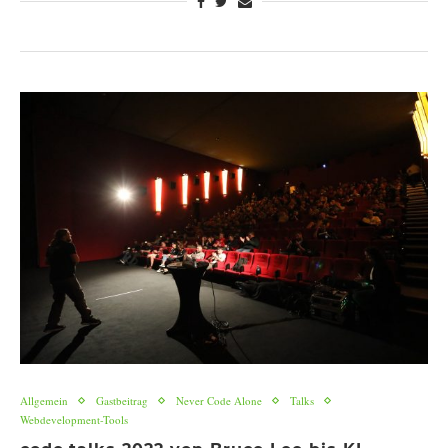
Allgemein
Gastbeitrag
Never Code Alone
Talks
Webdevelopment-Tools