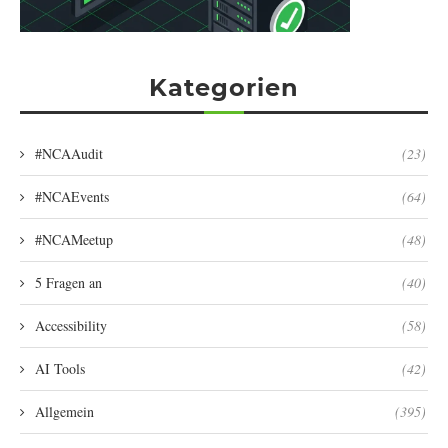
Kategorien
#NCAAudit
(23)
#NCAEvents
(64)
#NCAMeetup
(48)
5 Fragen an
(40)
Accessibility
(58)
AI Tools
(42)
Allgemein
(395)