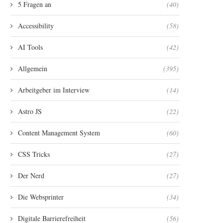
5 Fragen an
(40)
Accessibility
(58)
AI Tools
(42)
Allgemein
(395)
Arbeitgeber im Interview
(14)
Astro JS
(22)
Content Management System
(60)
CSS Tricks
(27)
Der Nerd
(27)
Die Websprinter
(34)
Digitale Barrierefreiheit
(56)