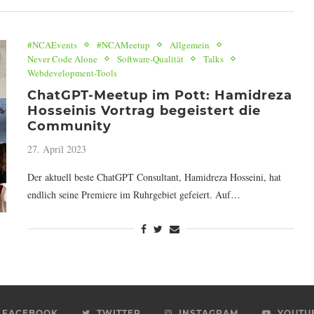
#NCAEvents
#NCAMeetup
Allgemein
Never Code Alone
Software-Qualität
Talks
Webdevelopment-Tools
ChatGPT-Meetup im Pott: Hamidreza
Hosseinis Vortrag begeistert die
Community
27. April 2023
Der aktuell beste ChatGPT Consultant, Hamidreza Hosseini, hat
endlich seine Premiere im Ruhrgebiet gefeiert. Auf…
FACEBOOK
TWITTER
INSTAGRAM
YOUTU