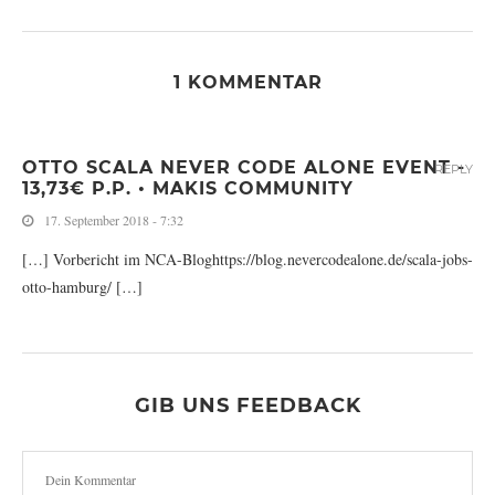
1 KOMMENTAR
OTTO SCALA NEVER CODE ALONE EVENT -
REPLY
13,73€ P.P. • MAKIS COMMUNITY
17. September 2018 - 7:32
[…] Vorbericht im NCA-Bloghttps://blog.nevercodealone.de/scala-jobs-
otto-hamburg/ […]
GIB UNS FEEDBACK