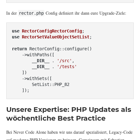
In der
Config definiert ihr dann eure Upgrade-Ziele:
rector.php
use
RectorConfigRectorConfig
use
RectorSetValueObjectSetList
;

return
 RectorConfig::configure()

    ->withPaths([

__DIR__
 . 
'/src'
,

__DIR__
 . 
'/tests'
    ])

    ->withSets([

        SetList::PHP_82

    ]);
Unsere Expertise: PHP Updates als
wöchentliche Best Practice
Bei Never Code Alone haben wir uns darauf spezialisiert, Legacy-Code
auf moderne PHP-Versionen zu bringen. Gemeinsam mit Sebastian