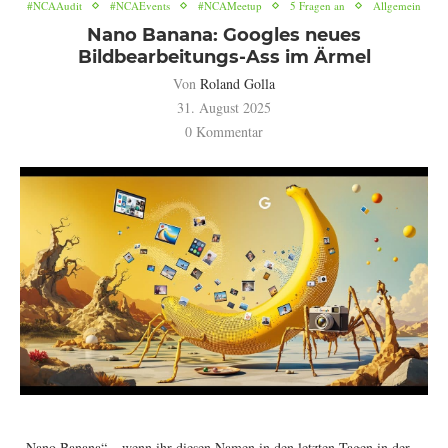
#NCAAudit
#NCAEvents
#NCAMeetup
5 Fragen an
Allgemein
Nano Banana: Googles neues
Bildbearbeitungs-Ass im Ärmel
Von
Roland Golla
31. August 2025
0 Kommentar
„Nano Banana“ – wenn ihr diesen Namen in den letzten Tagen in der