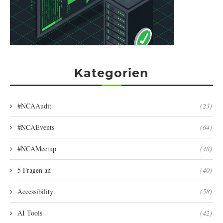
Kategorien
#NCAAudit
(23)
#NCAEvents
(64)
#NCAMeetup
(48)
5 Fragen an
(40)
Accessibility
(58)
AI Tools
(42)