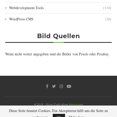
Webdevelopment-Tools
(110)
WordPress CMS
(20)
Bild Quellen
Wenn nicht weiter angegeben sind die Bilder von
Pexels
oder
Pixabay
.
@2018 - Never Code Alone
Impressum
Diese Seite benutzt Cookies. Ein Akzeptieren hilft uns die Seite zu
NACH OBEN