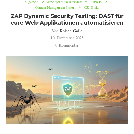
Allgemein
Arbeitgeber im Interview
Astro JS
Content Management System
CSS Tricks
ZAP Dynamic Security Testing: DAST für
eure Web-Applikationen automatisieren
Von
Roland Golla
10. Dezember 2025
0 Kommentar