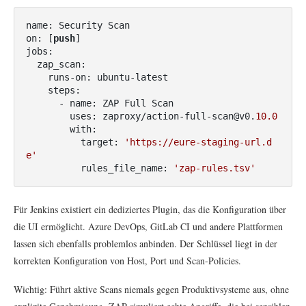
name: Security Scan

on: [
push
]

jobs:

  zap_scan:

    runs-on: ubuntu-latest

    steps:

      - name: ZAP Full Scan

        uses: zaproxy/action-full-scan@v0.
10.0
        with:

          target: 
'https://eure-staging-url.d
e'
          rules_file_name: 
'zap-rules.tsv'
Für Jenkins existiert ein dediziertes Plugin, das die Konfiguration über
die UI ermöglicht. Azure DevOps, GitLab CI und andere Plattformen
lassen sich ebenfalls problemlos anbinden. Der Schlüssel liegt in der
korrekten Konfiguration von Host, Port und Scan-Policies.
Wichtig: Führt aktive Scans niemals gegen Produktivsysteme aus, ohne