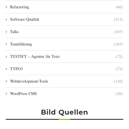
Refactoring
(66)
Software-Qualität
(213)
Talks
(107)
Teamführung
(103)
TESTIFY – Agentur für Tests
(72)
TYPO3
(73)
Webdevelopment-Tools
(110)
WordPress CMS
(20)
Bild Quellen