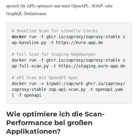
speziell für APIs optimiert und nutzt OpenAPI-, SOAP- oder
GraphQL-Definitionen.
# Baseline Scan für schnelle Checks
docker
 run -t ghcr.io/zaproxy/zaproxy:stable z
ap-baseline.py -t https://eure-app.de

# Full Scan für Staging-Umgebungen
docker run -t ghcr.io/zaproxy/zaproxy:stable z
ap-full-scan.py -t https://staging.eure-app.de

# API Scan mit OpenAPI-Spec
docker run -v $(pwd):/zap/wrk ghcr.io/zaproxy/
zaproxy:stable zap-api-scan.py -t openapi.yam
l -f openapi
Wie optimiere ich die Scan-
Performance bei großen
Applikationen?