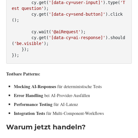
        cy.get(
'[data-cy=user-input]'
).type(
'T
est question'
);

        cy.get(
'[data-cy=send-button]'
).click
();

        cy.wait(
'@aiRequest'
);

        cy.get(
'[data-cy=ai-response]'
).should
(
'be.visible'
);

    });

});
Testbare Patterns:
Mocking AI-Responses
für deterministische Tests
Error Handling
bei AI-Provider-Ausfällen
Performance Testing
für AI-Latenz
Integration Tests
für Multi-Component-Workflows
Warum jetzt handeln?