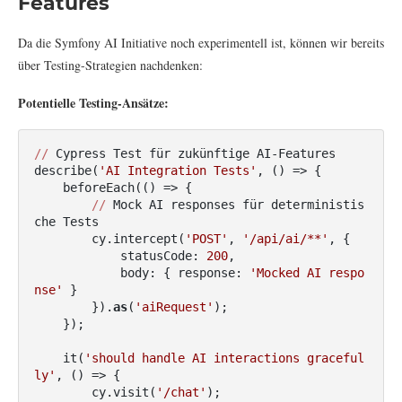
Features
Da die Symfony AI Initiative noch experimentell ist, können wir bereits
über Testing-Strategien nachdenken:
Potentielle Testing-Ansätze:
//
 Cypress Test für zukünftige AI-Features

describe(
'AI Integration Tests'
, 
()
 =>
 {

    beforeEach(
()
 =>
 {

//
 Mock AI responses für deterministis
che Tests

        cy.intercept(
'POST'
, 
'/api/ai/**'
, {

            statusCode: 
200
,

            body: { response: 
'Mocked AI respo
nse'
 }

        }).
as
(
'aiRequest'
);

    });

    it(
'should handle AI interactions graceful
ly'
, 
()
 =>
 {

        cy.visit(
'/chat'
);
