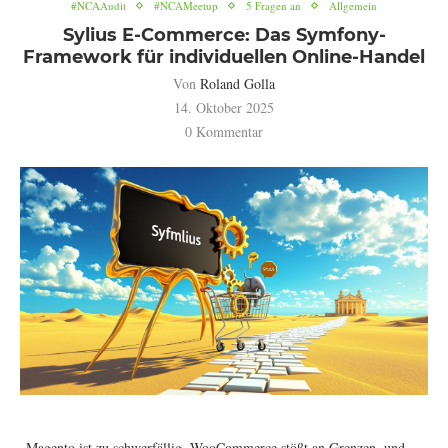
#NCAAudit
#NCAMeetup
5 Fragen an
Allgemein
Sylius E-Commerce: Das Symfony-
Framework für individuellen Online-Handel
Von
Roland Golla
14. Oktober 2025
0 Kommentar
„Magento ist zu schwerfällig, WooCommerce stößt an Grenzen, und