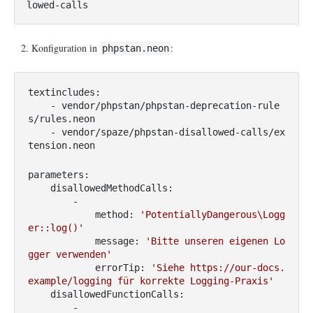
lowed-calls
Konfiguration in
:
phpstan.neon
textincludes:

    - vendor/phpstan/phpstan-deprecation-rule
s/rules.neon

    - vendor/spaze/phpstan-disallowed-calls/ex
tension.neon
parameters:

    disallowedMethodCalls:

        -

            method: 
'PotentiallyDangerous\Logg
er::log()'
            message: 
'Bitte unseren eigenen Lo
gger verwenden'
            errorTip: 
'Siehe https://our-docs.
example/logging für korrekte Logging-Praxis'
    disallowedFunctionCalls:

        -
