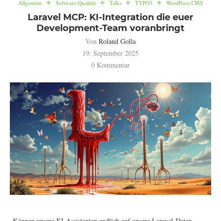
Allgemein
Software-Qualität
Talks
TYPO3
WordPress CMS
Laravel MCP: KI-Integration die euer
Development-Team voranbringt
Von
Roland Golla
19. September 2025
0 Kommentar
„Können unsere KI-Assistenten endlich auf unsere Laravel-Daten