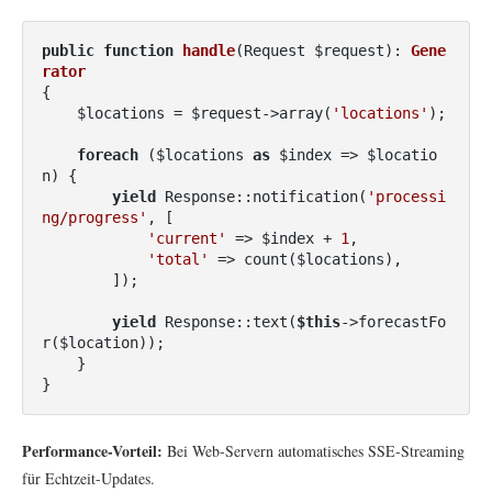
public
function
handle
(Request $request)
: 
Gene
rator
{

    $locations = $request->array(
'locations'
);

foreach
 ($locations 
as
 $index => $locatio
n) {

yield
 Response::notification(
'processi
ng/progress'
, [

'current'
 => $index + 
1
,

'total'
 => count($locations),

        ]);

yield
 Response::text(
$this
->forecastFo
r($location));

    }

}
Performance-Vorteil:
Bei Web-Servern automatisches SSE-Streaming
für Echtzeit-Updates.