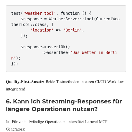
test(
'weather tool'
, 
function
()
{

    $response = WeatherServer::tool(CurrentWea
therTool::class, [

'location'
 => 
'Berlin'
,

    ]);

    $response->assertOk()

             ->assertSee(
'Das Wetter in Berli
n'
);

});
Quality-First-Ansatz:
Beide Testmethoden in euren CI/CD-Workflow
integrieren!
6. Kann ich Streaming-Responses für
längere Operationen nutzen?
Ja! Für zeitaufwändige Operationen unterstützt Laravel MCP
Generators: