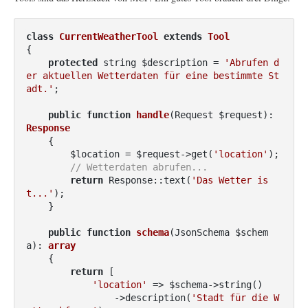
class
CurrentWeatherTool
extends
Tool
{

protected
 string $description = 
'Abrufen d
er aktuellen Wetterdaten für eine bestimmte St
adt.'
;

public
function
handle
(Request $request)
: 
Response
{

        $location = $request->get(
'location'
);

// Wetterdaten abrufen...
return
 Response::text(
'Das Wetter is
t...'
);

    }

public
function
schema
(JsonSchema $schem
a)
: 
array
{

return
 [

'location'
 => $schema->string()

                ->description(
'Stadt für die W