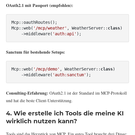
OAuth2.1 mit Passport (empfohlen):
Mcp::oauthRoutes();

Mcp::web(
'/mcp/weather'
, WeatherServer::
class
)
    ->middleware(
'auth:api'
);
Sanctum für bestehende Setups:
Mcp::web(
'/mcp/demo'
, WeatherServer::
class
)
    ->middleware(
'auth:sanctum'
);
Consulting-Erfahrung:
OAuth2.1 ist der Standard im MCP-Protokoll
und hat die beste Client-Unterstützung.
4. Wie erstelle ich Tools die meine KI
wirklich nutzen kann?
Tools sind das Herzstück von MCP. Ein gutes Tool braucht drei Dinge: