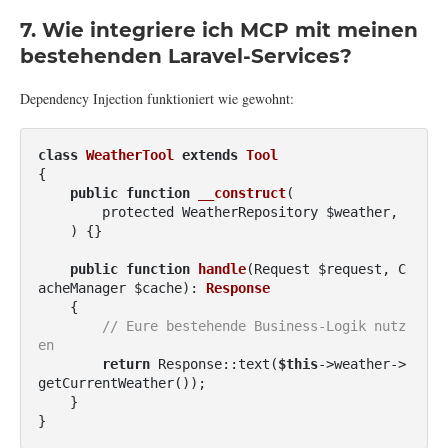
7. Wie integriere ich MCP mit meinen
bestehenden Laravel-Services?
Dependency Injection funktioniert wie gewohnt:
class
WeatherTool
extends
Tool
{

public
function
__construct
(

        protected WeatherRepository $weather,

    )
{}

public
function
handle
(Request $request, C
acheManager $cache)
: 
Response
{

// Eure bestehende Business-Logik nutz
en
return
 Response::text(
$this
->weather->
getCurrentWeather());

    }

}