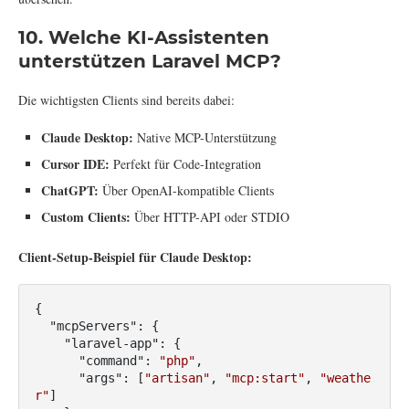
10. Welche KI-Assistenten
unterstützen Laravel MCP?
Die wichtigsten Clients sind bereits dabei:
Claude Desktop:
Native MCP-Unterstützung
Cursor IDE:
Perfekt für Code-Integration
ChatGPT:
Über OpenAI-kompatible Clients
Custom Clients:
Über HTTP-API oder STDIO
Client-Setup-Beispiel für Claude Desktop:
{

"mcpServers"
: {

"laravel-app"
: {

"command"
: 
"php"
,

"args"
: [
"artisan"
, 
"mcp:start"
, 
"weathe
r"
]
