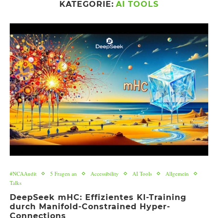
KATEGORIE:
AI TOOLS
#NCAAudit
5 Fragen an
Accessibility
AI Tools
Allgemein
Talks
DeepSeek mHC: Effizientes KI-Training
durch Manifold-Constrained Hyper-
Connections