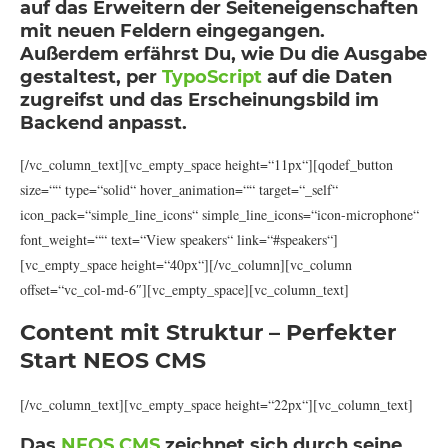
auf das Erweitern der Seiteneigenschaften
mit neuen Feldern eingegangen.
Außerdem erfährst Du, wie Du die Ausgabe
gestaltest, per
TypoScript
auf die Daten
zugreifst und das Erscheinungsbild im
Backend anpasst.
[/vc_column_text][vc_empty_space height=“11px“][qodef_button
size=““ type=“solid“ hover_animation=““ target=“_self“
icon_pack=“simple_line_icons“ simple_line_icons=“icon-microphone“
font_weight=““ text=“View speakers“ link=“#speakers“]
[vc_empty_space height=“40px“][/vc_column][vc_column
offset=“vc_col-md-6″][vc_empty_space][vc_column_text]
Content mit Struktur – Perfekter
Start NEOS CMS
[/vc_column_text][vc_empty_space height=“22px“][vc_column_text]
Das
NEOS CMS
zeichnet sich durch seine