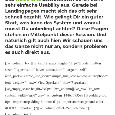
sehr einfache Usability aus. Gerade bei
Landingpages macht sich das oft sehr
schnell bezahlt. Wie gelingt Dir ein guter
Start, was kann das System und worauf
musst Du unbedingt achten? Diese Fragen
stehen im Mittelpunkt dieser Session. Und
natürlich gilt auch hier: Wir schauen uns
das Ganze nicht nur an, sondern probieren
es auch direkt aus.
[/vc_column_text][vc_empty_space height=“11px“][qodef_button
size=““ type=“solid“ hover_animation=““ target=“_self“
icon_pack=“simple_line_icons“ simple_line_icons=“icon-microphone“
font_weight=““ text=“View Speakers “ link=“#speakers“]
[vc_empty_space height=“40px“][/vc_column][/vc_row][vc_row
content_width=“grid“ css=“.vc_custom_1446737359711{padding-top:
0px !important;padding-bottom: 61px !important;background-color:
#f3f3f3 !important;}“][vc_column offset=“vc_col-md-6″]
[vc_column_text]