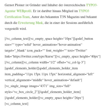
Gernot Ploiner ist Gründer und Inhaber der österreichischen
TYPO3-
Agentur WEBprofil
. Er ist darüber hinaus Mitglied im
TYPO3
Certification-Team
, Autor des bekannten T3N Magazins und bekannt
durch die
Erweiterung Mask
, die in einer der Sessions ausführlich
vorgestellt wird.
[/vc_column_text][vc_empty_space height=“10px“][qodef_button
size=““ type=“solid“ hover_animation=“hover-animation“
target=“_blank“ icon_pack=““ font_weight=““ text=“Twitter“
link=“https://twitter.com/typo3kurse“][vc_empty_space height=“40px“]
[/vc_column][vc_column width=“1/2″ offset=“vc_col-lg-3″]
[qodef_elements_holder][qodef_elements_holder_item
item_padding=“11px 15px 11px 15px“ horizontal_aligment=“left“
vertical_alignment=“middle“ hover_animation=“default“]
[vc_single_image image=“4371″ img_size=“full“
style=“vc_box_circle_2″][/qodef_elements_holder_item]
[/qodef_elements_holder][vc_empty_space height=“26px“]
[vc_column_text]