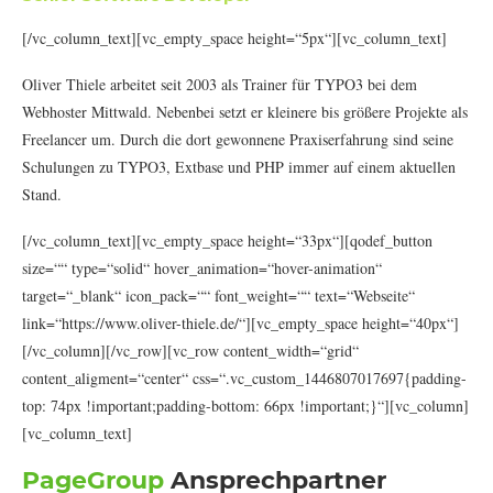
[/vc_column_text][vc_empty_space height=“5px“][vc_column_text]
Oliver Thiele arbeitet seit 2003 als Trainer für TYPO3 bei dem
Webhoster Mittwald. Nebenbei setzt er kleinere bis größere Projekte als
Freelancer um. Durch die dort gewonnene Praxiserfahrung sind seine
Schulungen zu TYPO3, Extbase und PHP immer auf einem aktuellen
Stand.
[/vc_column_text][vc_empty_space height=“33px“][qodef_button
size=““ type=“solid“ hover_animation=“hover-animation“
target=“_blank“ icon_pack=““ font_weight=““ text=“Webseite“
link=“https://www.oliver-thiele.de/“][vc_empty_space height=“40px“]
[/vc_column][/vc_row][vc_row content_width=“grid“
content_aligment=“center“ css=“.vc_custom_1446807017697{padding-
top: 74px !important;padding-bottom: 66px !important;}“][vc_column]
[vc_column_text]
PageGroup
Ansprechpartner