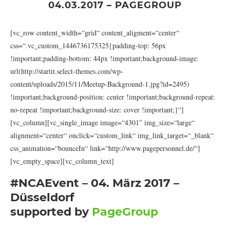
04.03.2017 – PAGEGROUP
[vc_row content_width=“grid“ content_aligment=“center“
css=“.vc_custom_1446736175325{padding-top: 56px
!important;padding-bottom: 44px !important;background-image:
url(http://startit.select-themes.com/wp-
content/uploads/2015/11/Meetup-Background-1.jpg?id=2495)
!important;background-position: center !important;background-repeat:
no-repeat !important;background-size: cover !important;}“]
[vc_column][vc_single_image image=“4301″ img_size=“large“
alignment=“center“ onclick=“custom_link“ img_link_target=“_blank“
css_animation=“bounceIn“ link=“http://www.pagepersonnel.de/“]
[vc_empty_space][vc_column_text]
#NCAEvent – 04. März 2017 –
Düsseldorf
supported by
PageGroup