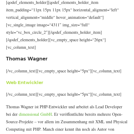
[qodef_elements_holder][qodef_elements_holder_item
item_padding=“11px 15px 11px 15px“ horizontal_aligment=“left“
vertical_alignment=“middle“ hover_animation=“default“]
[vc_single_image image=“4311″ img_size=“full“
style=“vc_box_circle_2″][/qodef_elements_holder_item]
[/qodef_elements_holder][vc_empty_space height=“26px“]
[vc_column_text]
Thomas Wagner
[/vc_column_text][vc_empty_space height=“5px“][vc_column_text]
Web Entwickler
[/vc_column_text][vc_empty_space height=“5px“][vc_column_text]
Thomas Wagner ist PHP-Entwickler und arbeitet als Lead Developer
bei der
dimensional GmbH
. Er veröffentlichte bereits mehrere Open-
Source-Projekte – vor allem im Zusammenhang mit XML und Physical
Computing mit PHP. Manch einer kennt ihn noch als Autor von