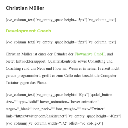
Christian Müller
[/vc_column_text][vc_empty_space height=“5px“][vc_column_text]
Development Coach
[/vc_column_text][vc_empty_space height=“5px“][vc_column_text]
Christian Müller ist einer der Gründer der
Flownative GmbH
, und
bietet Entwicklersupport, Qualitätskontrolle sowie Consulting und
Coaching rund um Neos und Flow an. Wenn er in seiner Freizeit nicht
gerade programmiert, greift er zum Cello oder tauscht die Computer-
Tastatur gegen das Piano.
[/vc_column_text][vc_empty_space height=“10px“][qodef_button
size=““ type=“solid“ hover_animation=“hover-animation“
target=“_blank“ icon_pack=““ font_weight=““ text=“Twitter“
link=“https://twitter.com/daskitsunet“][vc_empty_space height=“40px“]
[/vc_column][vc_column width=“1/2″ offset=“vc_col-lg-3″]