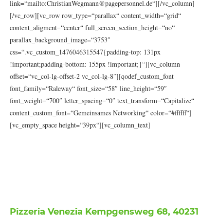
link=“mailto:ChristianWegmann@pagepersonnel.de“][/vc_column]
[/vc_row][vc_row row_type=“parallax“ content_width=“grid“
content_aligment=“center“ full_screen_section_height=“no“
parallax_background_image=“3753″
css=“.vc_custom_1476046315547{padding-top: 131px
!important;padding-bottom: 155px !important;}“][vc_column
offset=“vc_col-lg-offset-2 vc_col-lg-8″][qodef_custom_font
font_family=“Raleway“ font_size=“58″ line_height=“59″
font_weight=“700″ letter_spacing=“0″ text_transform=“Capitalize“
content_custom_font=“Gemeinsames Networking“ color=“#ffffff“]
[vc_empty_space height=“39px“][vc_column_text]
Von Nerds für Nerds. Natürlich möchten
wir nicht nur über Webdevelopment
sprechen, sondern uns auch privat
austauschen. Dafür können wir nach dem
Event noch etwas zusammen trinken
gehen.
Pizzeria Venezia Kempgensweg 68, 40231