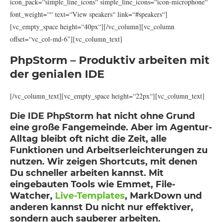
icon_pack=“simple_line_icons“ simple_line_icons=“icon-microphone“
font_weight=““ text=“View speakers“ link=“#speakers“]
[vc_empty_space height=“40px“][/vc_column][vc_column
offset=“vc_col-md-6″][vc_column_text]
PhpStorm – Produktiv arbeiten mit
der genialen IDE
[/vc_column_text][vc_empty_space height=“22px“][vc_column_text]
Die IDE PhpStorm hat nicht ohne Grund
eine große Fangemeinde. Aber im Agentur-
Alltag bleibt oft nicht die Zeit, alle
Funktionen und Arbeitserleichterungen zu
nutzen. Wir zeigen Shortcuts, mit denen
Du schneller arbeiten kannst. Mit
eingebauten Tools wie Emmet, File-
Watcher,
Live-Templates
, MarkDown und
anderen kannst Du nicht nur effektiver,
sondern auch sauberer arbeiten.