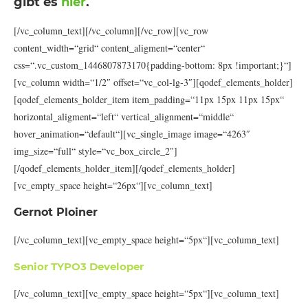
gibt es
hier
.
[/vc_column_text][/vc_column][/vc_row][vc_row
content_width=“grid“ content_aligment=“center“
css=“.vc_custom_1446807873170{padding-bottom: 8px !important;}“]
[vc_column width=“1/2″ offset=“vc_col-lg-3″][qodef_elements_holder]
[qodef_elements_holder_item item_padding=“11px 15px 11px 15px“
horizontal_aligment=“left“ vertical_alignment=“middle“
hover_animation=“default“][vc_single_image image=“4263″
img_size=“full“ style=“vc_box_circle_2″]
[/qodef_elements_holder_item][/qodef_elements_holder]
[vc_empty_space height=“26px“][vc_column_text]
Gernot Ploiner
[/vc_column_text][vc_empty_space height=“5px“][vc_column_text]
Senior TYPO3 Developer
[/vc_column_text][vc_empty_space height=“5px“][vc_column_text]