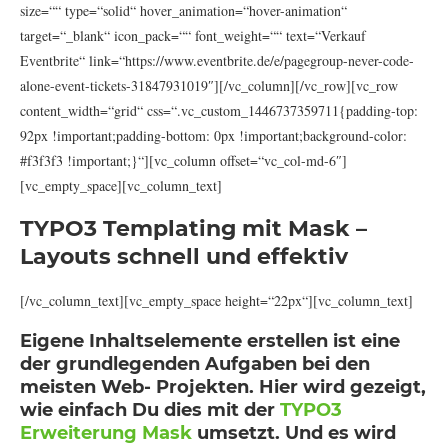
size=““ type=“solid“ hover_animation=“hover-animation“
target=“_blank“ icon_pack=““ font_weight=““ text=“Verkauf
Eventbrite“ link=“https://www.eventbrite.de/e/pagegroup-never-code-
alone-event-tickets-31847931019″][/vc_column][/vc_row][vc_row
content_width=“grid“ css=“.vc_custom_1446737359711{padding-top:
92px !important;padding-bottom: 0px !important;background-color:
#f3f3f3 !important;}“][vc_column offset=“vc_col-md-6″]
[vc_empty_space][vc_column_text]
TYPO3 Templating mit Mask –
Layouts schnell und effektiv
[/vc_column_text][vc_empty_space height=“22px“][vc_column_text]
Eigene Inhaltselemente erstellen ist eine
der grundlegenden Aufgaben bei den
meisten Web- Projekten. Hier wird gezeigt,
wie einfach Du dies mit der
TYPO3
Erweiterung Mask
umsetzt. Und es wird