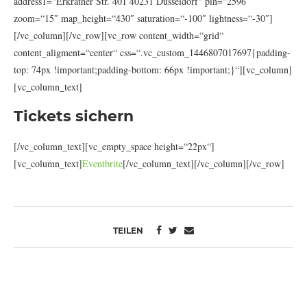
address1=“Erkrather Str. 401 40231 Düsseldorf“ pin=“2596″
zoom=“15″ map_height=“430″ saturation=“-100″ lightness=“-30″]
[/vc_column][/vc_row][vc_row content_width=“grid“
content_aligment=“center“ css=“.vc_custom_1446807017697{padding-
top: 74px !important;padding-bottom: 66px !important;}“][vc_column]
[vc_column_text]
Tickets sichern
[/vc_column_text][vc_empty_space height=“22px“]
[vc_column_text]
Eventbrite
[/vc_column_text][/vc_column][/vc_row]
TEILEN