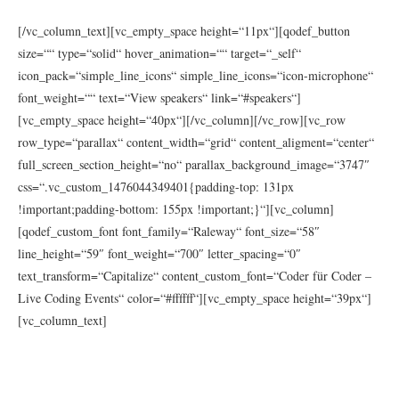
[/vc_column_text][vc_empty_space height=“11px“][qodef_button
size=““ type=“solid“ hover_animation=““ target=“_self“
icon_pack=“simple_line_icons“ simple_line_icons=“icon-microphone“
font_weight=““ text=“View speakers“ link=“#speakers“]
[vc_empty_space height=“40px“][/vc_column][/vc_row][vc_row
row_type=“parallax“ content_width=“grid“ content_aligment=“center“
full_screen_section_height=“no“ parallax_background_image=“3747″
css=“.vc_custom_1476044349401{padding-top: 131px
!important;padding-bottom: 155px !important;}“][vc_column]
[qodef_custom_font font_family=“Raleway“ font_size=“58″
line_height=“59″ font_weight=“700″ letter_spacing=“0″
text_transform=“Capitalize“ content_custom_font=“Coder für Coder –
Live Coding Events“ color=“#ffffff“][vc_empty_space height=“39px“]
[vc_column_text]
Praktische Anwendungen als gemeinsame
Live-Sessions mit einer Funktastaur. Auf
Augenhöhe direkt sehen, wie man arbeitet.