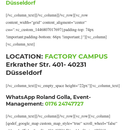
Düsseldorf
[/vc_column_text][/vc_column][/vc_row][vc_row
content_width=“grid“ content_aligment=“center“
css=“.vc_custom_1446807017697{padding-top: 74px
!important;padding-bottom: 66px !important;}“][vc_column]
[vc_column_text]
LOCATION:
FACTORY CAMPUS
Erkrather Str. 401- 40231
Düsseldorf
[/vc_column_text][vc_empty_space height=“22px“][vc_column_text]
WhatsApp Roland Golla, Event-
Management:
0176 24747727
[/vc_column_text][/vc_column][/vc_row][vc_row][vc_column]
[qodef_google_map custom_map_style=“true“ scroll_wheel=“false“