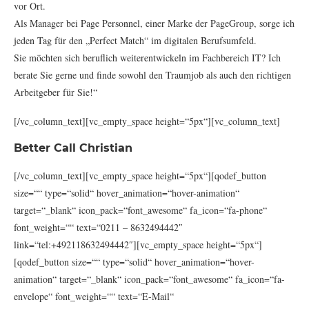
vor Ort.
Als Manager bei Page Personnel, einer Marke der PageGroup, sorge ich
jeden Tag für den „Perfect Match“ im digitalen Berufsumfeld.
Sie möchten sich beruflich weiterentwickeln im Fachbereich IT? Ich
berate Sie gerne und finde sowohl den Traumjob als auch den richtigen
Arbeitgeber für Sie!“
[/vc_column_text][vc_empty_space height=“5px“][vc_column_text]
Better Call Christian
[/vc_column_text][vc_empty_space height=“5px“][qodef_button
size=““ type=“solid“ hover_animation=“hover-animation“
target=“_blank“ icon_pack=“font_awesome“ fa_icon=“fa-phone“
font_weight=““ text=“0211 – 8632494442″
link=“tel:+492118632494442″][vc_empty_space height=“5px“]
[qodef_button size=““ type=“solid“ hover_animation=“hover-
animation“ target=“_blank“ icon_pack=“font_awesome“ fa_icon=“fa-
envelope“ font_weight=““ text=“E-Mail“