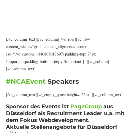
Debugging, Refactoring und Feature
Development. So wird Wissen direkt
vermittelt und kommt in den Fingern und
der täglichen Arbeit an.
[/vc_column_text][/vc_column][/vc_row][vc_row
content_width=“grid“ content_aligment=“center“
css=“.vc_custom_1446807017697{padding-top: 74px
!important;padding-bottom: 66px !important;}“][vc_column]
[vc_column_text]
#NCAEvent
Speakers
[/vc_column_text][vc_empty_space height=“22px“][vc_column_text]
Sponsor des Events ist
PageGroup
aus
Düsseldorf als Recruitment Leader u.a. mit
dem Fokus Webdevelopment.
Aktuelle Stellenangebote für Düsseldorf