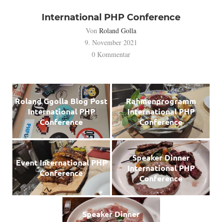
International PHP Conference
Von
Roland Golla
9. November 2021
0 Kommentar
Roland Ggolla Blog Post
Rahmenprogramm
International PHP
International PHP
Conference
Conference
Speaker Dinner
Event International PHP
International PHP
Conference
Conference
Speaker Dinner